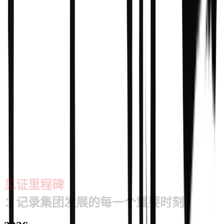
见证里程碑
：记录集团发展的每一个重要时刻