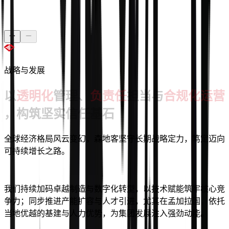
战略与发展
以
透明化
管理、
负责任
担当与
合规化运营
，构筑坚实信任基石
全球经济格局风云变幻，森地客坚守长期战略定力，笃定迈向
可持续增长之路。
我们持续加码卓越制造与数字化转型，以技术赋能筑牢核心竞
争力；同步推进产能扩容与人才引进，尤其在孟加拉国，依托
当地优越的基建与人力优势，为集团发展注入强劲动能。