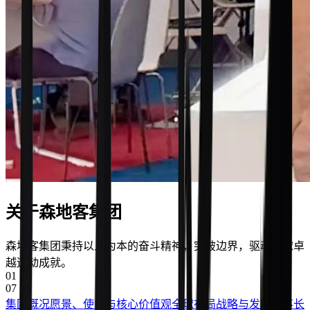
关于
森地客
集团
森地客集团秉持以人为本的奋斗精神，突破边界，驱动全球卓
越运动成就。
01
07
集团概况
愿景、使命与核心价值观
全球布局
战略与发展
董事长