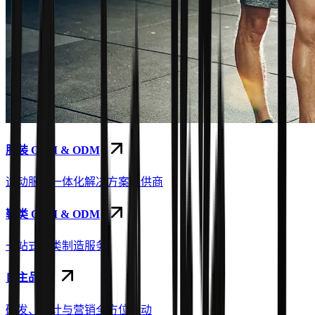
服装 OEM & ODM
运动服饰一体化解决方案提供商
鞋类 OEM & ODM
一站式鞋类制造服务
自主品牌
研发、设计与营销全方位驱动