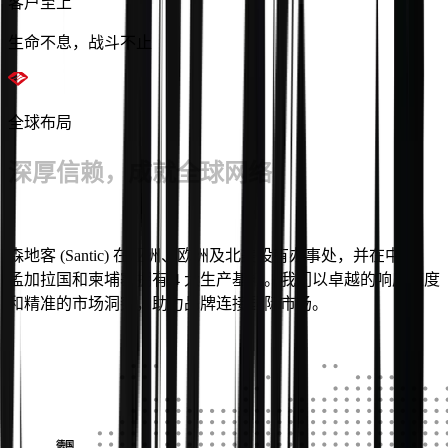
客户至上
生命不息，战斗不止
全球布局
深厚信赖，成就全球网络
森地客 (Santic) 在亚洲、欧洲及北美设有办事处，并在中国、
孟加拉国和柬埔寨拥有 4 大生产基地。我们以卓越的响应速度
和精准的市场洞察，助力品牌连接国际市场。