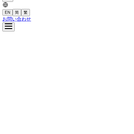
EN
简
繁
お問い合わせ
ム
Santicについて
業内容
テナビリティ
材開発
ース
简
繁