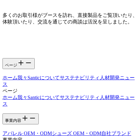
多くのお取引様がブースを訪れ、直接製品をご覧頂いたり、
体験頂いたり、交流を通じての商談は活況を呈しました。
ページ
ホーム
我々Santicについて
サステナビリティ
人材開発
ニュー
ス
ページ
ホーム
我々Santicについて
サステナビリティ
人材開発
ニュー
ス
事業内容
アパレル OEM・ODM
シューズ OEM・ODM
自社ブランド
事業内容