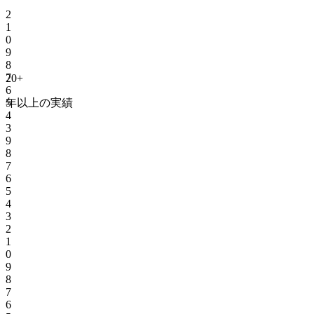
2
1
0
9
8
7
20
+
6
年以上の実績
5
4
3
9
8
7
6
5
4
3
2
1
0
9
8
7
6