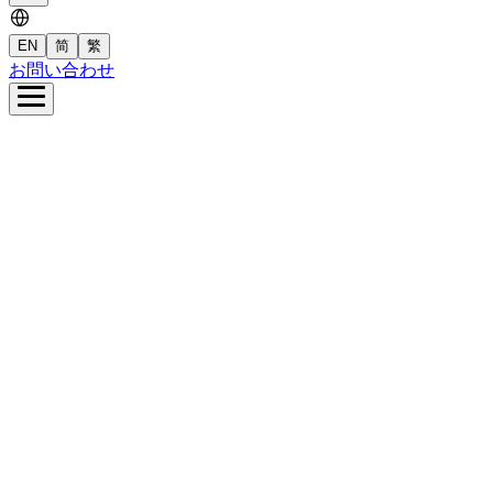
EN
简
繁
お問い合わせ
ム
Santicについて
業内容
テナビリティ
材開発
ース
简
繁