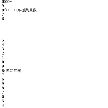
0
3000
+
9
グローバル従業員数
8
7
6
5
4
3
2
1
0
6
9
ヵ国に展開
8
7
6
9
8
7
6
5
4